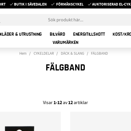
ORT
BUTIK I SÄVEDALEN
FÖRMÅNSCYKEL
AUKTORISERAD EL-C
KLÄDER & UTRUSTNING
BILVÅRD
ENERGITILLSKOTT
KOST/KR
VARUMÄRKEN
Hem
CYKELDELAR
DÄCK & SLANG
FÄLGBAND
FÄLGBAND
1-12
12
Visar
av
artiklar