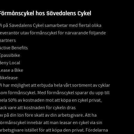
Förmånscykel hos Sävedalens Cykel
Vi på Sävedalens Cykel samarbetar med flertal olika
leverantör utav förmånscykel för närvarande följande
partners
Active Benefits
Epassibike
Beny Local
Lease a Bike
Bikelease
Vi har möjlighet att erbjuda hela vårt sortiment av cyklar
som förmånscykel. Med förmånscykel sparar du upp till
hela 50% av kostnaden mot att köpa en cykel privat,
tack vare att kostnaden för cykeln dras
av på din lön före skatt av din arbetsgivare. Att ha
förmånscykel innebär att man leasar en cykel via sin
arbetsgivare istället för att köpa den privat. Fördelarna