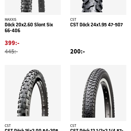
MAXXIS
CST
Däck 20x2.60 Slant Six
CST Däck 24x1.95 47-507
66-406
399:-
200:-
445:-
CST
CST
CST Däck 16x2.00 54-305
CST Däck 12 1/2x2 1/4 57-