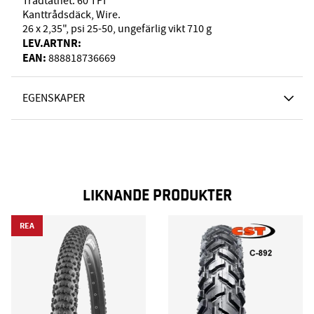
Trådtäthet: 60 TPI
Kanttrådsdäck, Wire.
26 x 2,35", psi 25-50, ungefärlig vikt 710 g
LEV.ARTNR:
EAN:
888818736669
EGENSKAPER
LIKNANDE PRODUKTER
REA