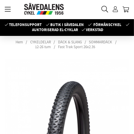
TELEFONSUPPORT
BUTIK I SÄVEDALEN
FÖRMÅNSCYKEL
AUKTORISERAD EL-CYKLAR
VERKSTAD
Hem
CYKELDELAR
DÄCK & SLANG
SOMMARDÄCK
12-26 tum
Fast Trak Sport 26x2.35