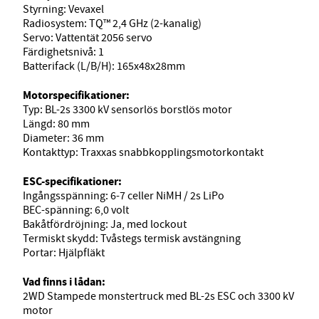
Styrning: Vevaxel
Radiosystem: TQ™ 2,4 GHz (2-kanalig)
Servo: Vattentät 2056 servo
Färdighetsnivå: 1
Batterifack (L/B/H): 165x48x28mm
Motorspecifikationer:
Typ: BL-2s 3300 kV sensorlös borstlös motor
Längd: 80 mm
Diameter: 36 mm
Kontakttyp: Traxxas snabbkopplingsmotorkontakt
ESC-specifikationer:
Ingångsspänning: 6-7 celler NiMH / 2s LiPo
BEC-spänning: 6,0 volt
Bakåtfördröjning: Ja, med lockout
Termiskt skydd: Tvåstegs termisk avstängning
Portar: Hjälpfläkt
Vad finns i lådan:
2WD Stampede monstertruck med BL-2s ESC och 3300 kV
motor