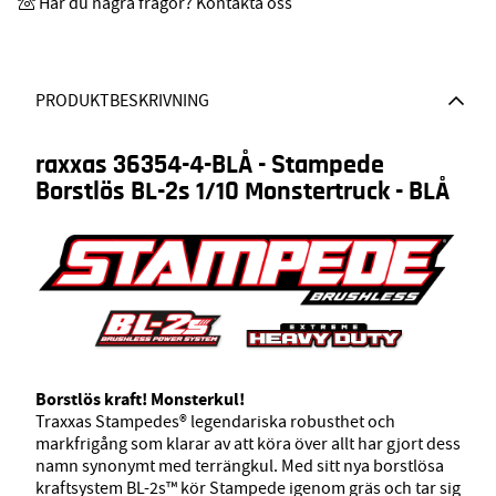
Har du några frågor? Kontakta oss
PRODUKTBESKRIVNING
raxxas 36354-4-BLÅ - Stampede
Borstlös BL-2s 1/10 Monstertruck - BLÅ
Borstlös kraft! Monsterkul!
Traxxas Stampedes® legendariska robusthet och
markfrigång som klarar av att köra över allt har gjort dess
namn synonymt med terrängkul. Med sitt nya borstlösa
kraftsystem BL-2s™ kör Stampede igenom gräs och tar sig