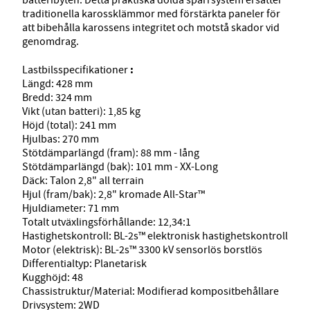
traditionella karossklämmor med förstärkta paneler för
att bibehålla karossens integritet och motstå skador vid
genomdrag.
:
Lastbilsspecifikationer
Längd: 428 mm
Bredd: 324 mm
Vikt (utan batteri): 1,85 kg
Höjd (total): 241 mm
Hjulbas: 270 mm
Stötdämparlängd (fram): 88 mm - lång
Stötdämparlängd (bak): 101 mm - XX-Long
Däck: Talon 2,8" all terrain
Hjul (fram/bak): 2,8" kromade All-Star™
Hjuldiameter: 71 mm
Totalt utväxlingsförhållande: 12,34:1
Hastighetskontroll: BL-2s™ elektronisk hastighetskontroll
Motor (elektrisk): BL-2s™ 3300 kV sensorlös borstlös
Differentialtyp: Planetarisk
Kugghöjd: 48
Chassistruktur/Material: Modifierad kompositbehållare
Drivsystem: 2WD