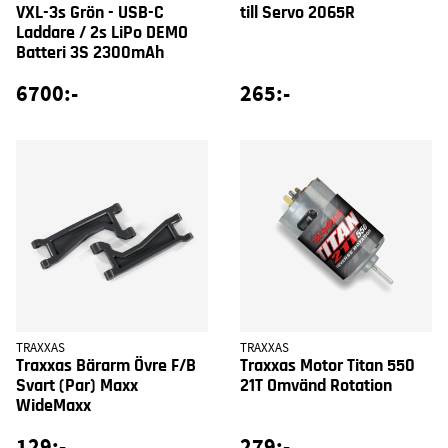
VXL-3s Grön - USB-C
till Servo 2065R
Laddare / 2s LiPo DEMO
Batteri 3S 2300mAh
6700:-
265:-
TRAXXAS
TRAXXAS
Traxxas Bärarm Övre F/B
Traxxas Motor Titan 550
Svart (Par) Maxx
21T Omvänd Rotation
WideMaxx
129:-
279:-