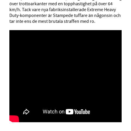
över trottoarkanter med en topphastighet på över 64
km/h. Tack vare nya fabriksinstallerade Extreme Heavy
Duty-komponenter är Stampede tuffare än någonsin och
tar inte ens de mest brutala straffen med ro.