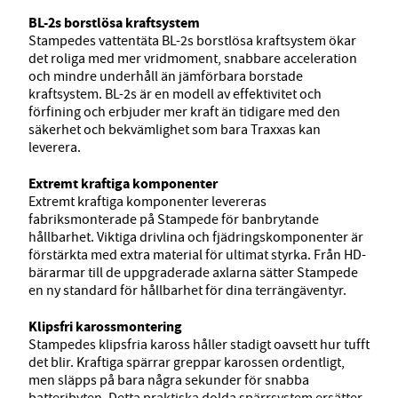
BL-2s borstlösa kraftsystem
Stampedes vattentäta BL-2s borstlösa kraftsystem ökar
det roliga med mer vridmoment, snabbare acceleration
och mindre underhåll än jämförbara borstade
kraftsystem. BL-2s är en modell av effektivitet och
förfining och erbjuder mer kraft än tidigare med den
säkerhet och bekvämlighet som bara Traxxas kan
leverera.
Extremt kraftiga komponenter
Extremt kraftiga komponenter levereras
fabriksmonterade på Stampede för banbrytande
hållbarhet. Viktiga drivlina och fjädringskomponenter är
förstärkta med extra material för ultimat styrka. Från HD-
bärarmar till de uppgraderade axlarna sätter Stampede
en ny standard för hållbarhet för dina terrängäventyr.
Klipsfri karossmontering
Stampedes klipsfria kaross håller stadigt oavsett hur tufft
det blir. Kraftiga spärrar greppar karossen ordentligt,
men släpps på bara några sekunder för snabba
batteribyten. Detta praktiska dolda spärrsystem ersätter