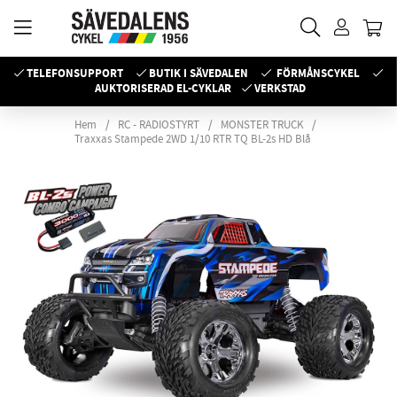
TELEFONSUPPORT
BUTIK I SÄVEDALEN
FÖRMÅNSCYKEL
AUKTORISERAD EL-CYKLAR
VERKSTAD
Hem
RC - RADIOSTYRT
MONSTER TRUCK
Traxxas Stampede 2WD 1/10 RTR TQ BL-2s HD Blå