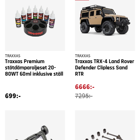
TRAXXAS
TRAXXAS
Traxxas Premium
Traxxas TRX-4 Land Rover
stötdämparoljeset 20-
Defender Clipless Sand
80WT 60ml inklusive ställ
RTR
6666:-
699:-
7295:-