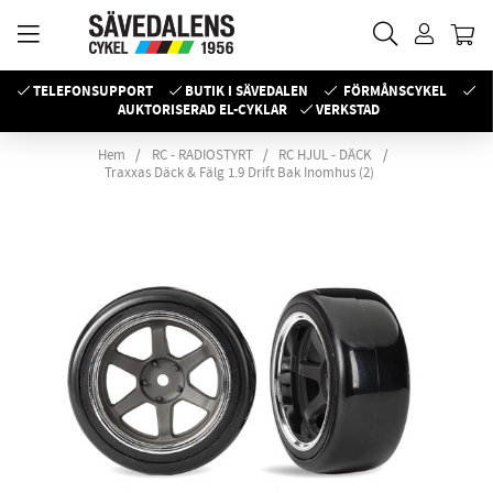
TELEFONSUPPORT
BUTIK I SÄVEDALEN
FÖRMÅNSCYKEL
AUKTORISERAD EL-CYKLAR
VERKSTAD
Hem
RC - RADIOSTYRT
RC HJUL - DÄCK
Traxxas Däck & Fälg 1.9 Drift Bak Inomhus (2)