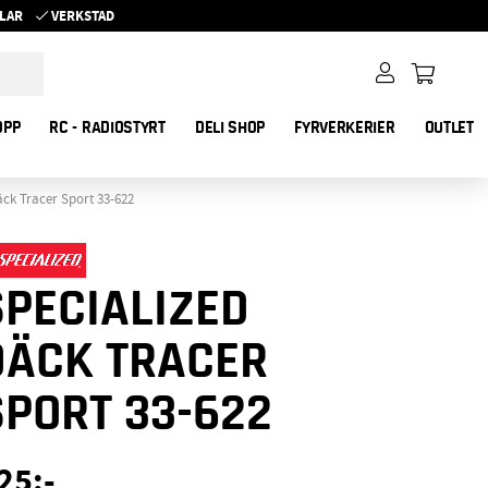
YKLAR
VERKSTAD
OPP
RC - RADIOSTYRT
DELI SHOP
FYRVERKERIER
OUTLET
äck Tracer Sport 33-622
SPECIALIZED
DÄCK TRACER
SPORT 33-622
25
:-