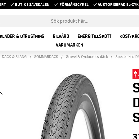
ORT
BUTIK I SÄVEDALEN
FÖRMÅNSCYKEL
AUKTORISERAD EL-C
KLÄDER & UTRUSTNING
BILVÅRD
ENERGITILLSKOTT
KOST/KR
VARUMÄRKEN
DÄCK & SLANG
SOMMARDÄCK
Gravel & Cyclocross-däck
Specialized D
3