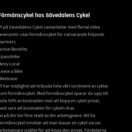
Förmånscykel hos Sävedalens Cykel
Vi på Sävedalens Cykel samarbetar med flertal olika
leverantör utav förmånscykel för närvarande följande
partners
Active Benefits
Epassibike
Beny Local
Lease a Bike
Bikelease
Vi har möjlighet att erbjuda hela vårt sortiment av cyklar
som förmånscykel. Med förmånscykel sparar du upp till
hela 50% av kostnaden mot att köpa en cykel privat,
tack vare att kostnaden för cykeln dras
av på din lön före skatt av din arbetsgivare. Att ha
förmånscykel innebär att man leasar en cykel via sin
arbetsgivare istället för att köpa den privat. Fördelarna