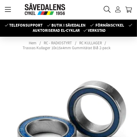
TELEFONSUPPORT
BUTIK I SÄVEDALEN
FÖRMÅNSCYKEL
AUKTORISERAD EL-CYKLAR
VERKSTAD
Hem
RC - RADIOSTYRT
RC KULLAGER
Traxxas Kullager 10x15x4mm Gummitätat Blå 2-pack