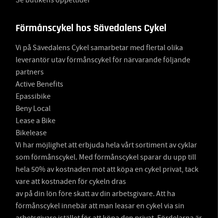
Förmånscykel hos Sävedalens Cykel
Vi på Sävedalens Cykel samarbetar med flertal olika
leverantör utav förmånscykel för närvarande följande
partners
Active Benefits
Epassibike
Beny Local
Lease a Bike
Bikelease
Vi har möjlighet att erbjuda hela vårt sortiment av cyklar
som förmånscykel. Med förmånscykel sparar du upp till
hela 50% av kostnaden mot att köpa en cykel privat, tack
vare att kostnaden för cykeln dras
av på din lön före skatt av din arbetsgivare. Att ha
förmånscykel innebär att man leasar en cykel via sin
arbetsgivare istället för att köpa den privat. Fördelarna är