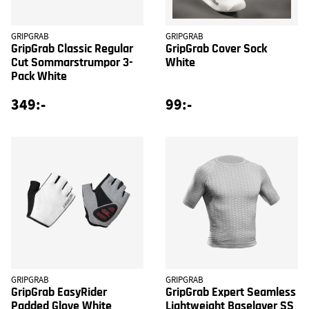
GRIPGRAB
GRIPGRAB
GripGrab Classic Regular
GripGrab Cover Sock
Cut Sommarstrumpor 3-
White
Pack White
349:-
99:-
GRIPGRAB
GRIPGRAB
GripGrab EasyRider
GripGrab Expert Seamless
Padded Glove White
Lightweight Baselayer SS