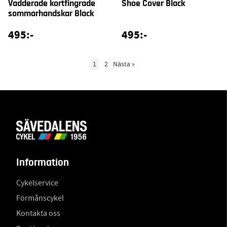
Vadderade kortfingrade
Shoe Cover Black
sommarhandskar Black
495:-
495:-
1
2
Nästa
»
Information
Cykelservice
Förmånscykel
Kontakta oss