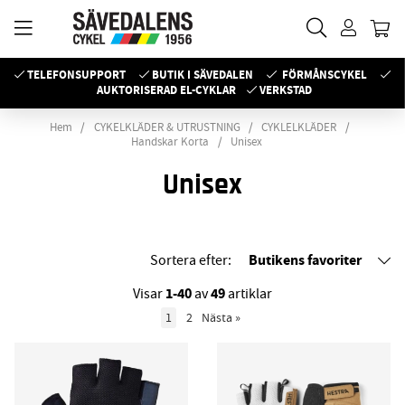
TELEFONSUPPORT
BUTIK I SÄVEDALEN
FÖRMÅNSCYKEL
AUKTORISERAD EL-CYKLAR
VERKSTAD
Hem
CYKELKLÄDER & UTRUSTNING
CYKLELKLÄDER
Handskar Korta
Unisex
Unisex
Butikens favoriter
Sortera efter:
1-40
49
Visar
av
artiklar
1
2
Nästa
»